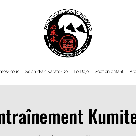
mes-nous
Seishinkan Karaté-Dô
Le Dôjô
Section enfant
Arc
ntraînement Kumite